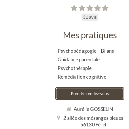
31 avis
Mes pratiques
Psychopédagogie
Bilans
Guidance parentale
Psychothérapie
Remédiation cognitive
Prendre rendez-vous
Aurélie GOSSELIN
2 allée des mésanges bleues
56130
Férel