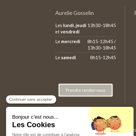
Aurelie Gosselin
Les
lundi
,
jeudi
13h30-18h45
et
vendredi
Le
mercredi
8h15-12h45 /
13h30-18h45
Le
samedi
8h15-12h45
Prendre rendez-vous
Abonnez-vous à la newsletter
En vous abonnant à la newsletter, recevez, 
idées lecture, des conseils pratiques, jeu