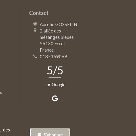
Contact
Aurélie GOSSELIN
2 allée des
mésanges bleues
56130
Férel
France
0185159069
5
/5
sur Google
es
e, des
S'abonner