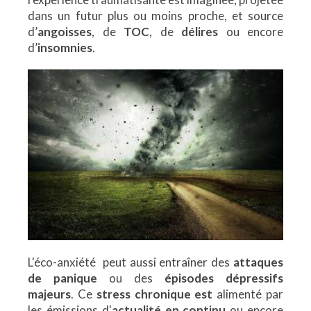
dans un futur plus ou moins proche, et source
d’
angoisses
, de
TOC
, de
délires
ou encore
d’
insomnies
.
L'éco-anxiété peut aussi entraîner des
attaques
de panique
ou des
épisodes dépressifs
majeurs
. Ce
stress chronique
est
alimenté par
les émissions d'
actualité en continu
ou encore