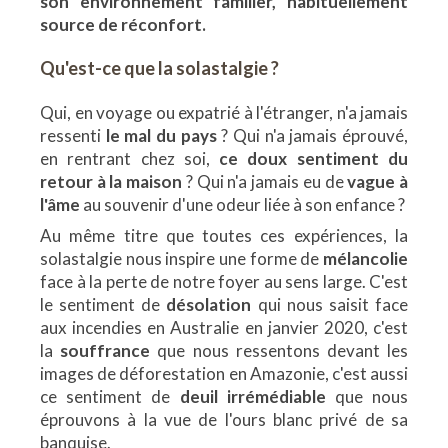
son environnement familier, habituellement
source de réconfort.
Qu'est-ce que la solastalgie ?
Qui, en voyage ou expatrié à l'étranger, n'a jamais
ressenti
le mal du pays
? Qui n'a jamais éprouvé,
en rentrant chez soi,
ce doux sentiment du
retour à la maison
? Qui n'a jamais eu de
vague à
l'âme
au souvenir d'une odeur liée à son enfance ?
Au même titre que toutes ces expériences, la
solastalgie nous inspire une forme de
mélancolie
face à la perte de notre foyer au sens large. C'est
le sentiment de
désolation
qui nous saisit face
aux incendies en Australie en janvier 2020, c'est
la
souffrance
que nous ressentons devant les
images de déforestation en Amazonie, c'est aussi
ce sentiment de
deuil irrémédiable
que nous
éprouvons à la vue de l'ours blanc privé de sa
banquise.