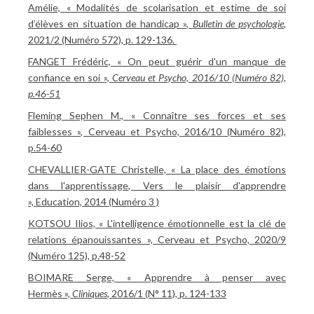
Amélie, « Modalités de scolarisation et estime de soi
d’élèves en situation de handicap »,
Bulletin de psychologie
,
2021/2 (Numéro 572), p. 129-136.
FANGET Frédéric, « On peut guérir d'un manque de
confiance en soi »,
Cerveau et Psycho, 2016/10 (Numéro 82),
p.46-51
Fleming Sephen M., « Connaître ses forces et ses
faiblesses », Cerveau et Psycho, 2016/10 (Numéro 82),
p.54-60
CHEVALLIER-GATE Christelle, « La place des émotions
dans l'apprentissage, Vers le plaisir d'apprendre
», Education, 2014 (Numéro 3 )
KOTSOU Ilios, « L'intelligence émotionnelle est la clé de
relations épanouissantes », Cerveau et Psycho, 2020/9
(Numéro 125), p.48-52
BOIMARE Serge, « Apprendre à penser avec
Hermès »,
Cliniques
, 2016/1 (N° 11), p. 124-133