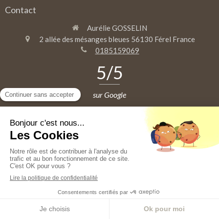
Contact
Aurélie GOSSELIN
2 allée des mésanges bleues
56130
Férel
France
0185159069
5
/5
sur Google
Abonnez-vous à la newsletter
En vous abonnant à la newsletter, recevez, une fois par mois, du
contenu exclusif : les derniers articles du site, des idées lecture, des
conseils pratiques, jeux cognitifs et anecdotes pédagogiques...
Vos données ne sont pas partagées à des tiers.