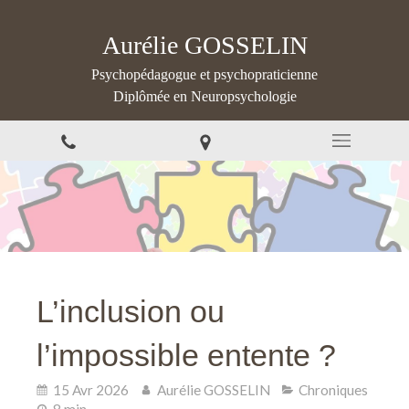
Aurélie GOSSELIN
Psychopédagogue et psychopraticienne
Diplômée en Neuropsychologie
L’inclusion ou
l’impossible entente ?
15 Avr 2026
Aurélie GOSSELIN
Chroniques
8 min.