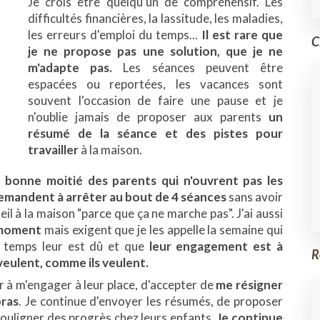
Je crois être quelqu'un de compréhensif. Les
difficultés financières, la lassitude, les maladies,
les erreurs d'emploi du temps...
Il est rare que
C
je ne propose pas une solution, que je ne
m'adapte pas.
Les séances peuvent être
espacées ou reportées, les vacances sont
souvent l'occasion de faire une pause et je
n'oublie jamais de proposer aux parents
un
résumé de la séance et des pistes pour
travailler
à la maison.
 bonne moitié des parents qui n'ouvrent pas les
emandent à arrêter au bout de 4 séances
sans avoir
il à la maison "parce que ça ne marche pas". J'ai aussi
 moment
mais exigent que je les appelle la semaine qui
 temps leur est dû et que
leur engagement est à
R
veulent, comme ils veulent.
cer à m'engager à leur place, d'accepter de
me résigner
bras
. Je continue d'envoyer les résumés, de proposer
souligner des progrès chez leurs enfants.
Je continue