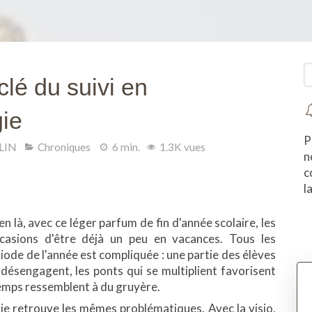
R
lé du suivi en
ie
P
LIN
Chroniques
6 min.
1.3K vues
n
c
l
 là, avec ce léger parfum de fin d'année scolaire, les
ccasions d'être déjà un peu en vacances. Tous les
iode de l'année est compliquée : une partie des élèves
e désengagent, les ponts qui se multiplient favorisent
temps ressemblent à du gruyère.
je retrouve les mêmes problématiques. Avec
la visio
,