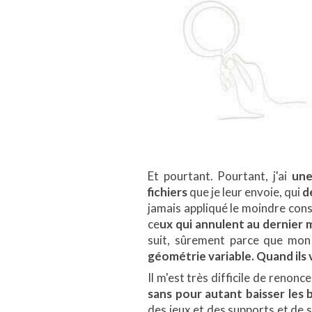
Et pourtant. Pourtant, j'ai
une
fichiers
que je leur envoie, qui
d
jamais appliqué le moindre conse
ce
ux qui annulent au dernier
suit, sûrement parce que mon
géométrie variable. Quand ils 
Il m'est très difficile de renon
sans pour autant baisser les 
des jeux et des supports et de 