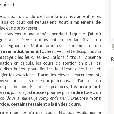
isaient
l était parfois ardu de
faire la distinction
entre les
ultés
et ceux qui
refusaient tout simplement de
ndue et de progresser.
 souviens d'une année pendant laquelle j'ai dû
gner à des élèves qui avaient eu, pendant 3 ans, un
 enseignant de Mathématiques - le même - et qui
nt
irrémédiablement fâchés
avec cette discipline.
J'ai
essayé
: les jeux, les évaluations à trous, l'absence
P
luation en calculs, les cours de soutien en plus, les
s distribuées pour limiter la tâche d'écriture et
égier les exercices... Parmi les élèves, heureusement,
ns se sont saisis de ce que je proposais, d'autres n'en
nt pas besoin. Parmi les premiers,
beaucoup ont
essé
, parfois juste assez pour ne plus se dire face à un
ice
"Je suis nul(le), je comprends rien"
.
D'autres m'ont
iée, certains restaient à la fin des cours.
rme majorité n'a pas voulu. N'a pas voulu écrire