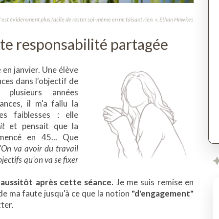
 est évidemment plus facile de rester soi-même en ne faisant rien. », Ethan Hawkes
te responsabilité partagée
 en janvier. Une élève
es dans l'objectif de
 plusieurs années
nces, il m'a fallu la
s faiblesses : elle
it
et pensait que la
mencé en 45... Que
"On va avoir du travail
bjectifs qu'on va se fixer
 aussitôt après cette séance.
Je me suis remise en
 de ma faute jusqu'à ce que la notion
"d'engagement"
tter.