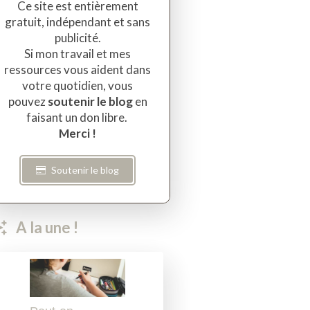
Ce site est entièrement
gratuit, indépendant et sans
publicité.
Si mon travail et mes
ressources vous aident dans
votre quotidien, vous
pouvez
soutenir le blog
en
faisant un don libre.
Merci !
Soutenir le blog
A la une !