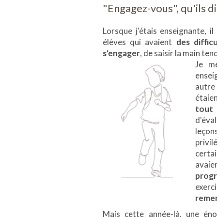
"Engagez-vous", qu'ils d
Lorsque j'étais enseignante, i
élèves qui avaient
des diffic
s'engager
, de saisir la main te
Je me
ensei
autre
étaie
tout 
d'éva
leçon
privil
certai
avaie
progr
exerc
remerc
Mais cette année-là, une éno