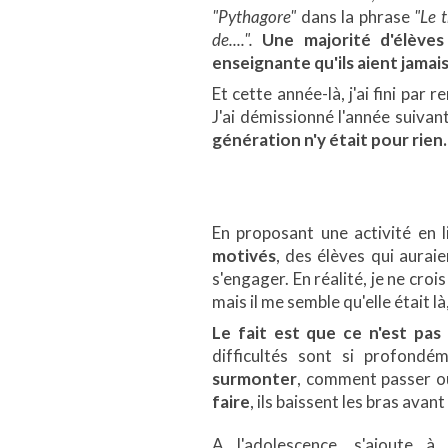
"Pythagore"
dans la phrase
"Le 
de....".
Une majorité d'élèves 
enseignante qu'ils aient jamai
Et cette année-là, j'ai fini par 
J'ai démissionné l'année suivan
génération n'y était pour rien
En proposant une activité en l
motivés
, des élèves qui auraie
s'engager. En réalité, je ne cro
mais il me semble qu'elle était l
Le fait est que ce n'est pas 
difficultés sont si profondé
surmonter
, comment passer o
faire
, ils baissent les bras ava
A l'adolescence, s'ajoute 