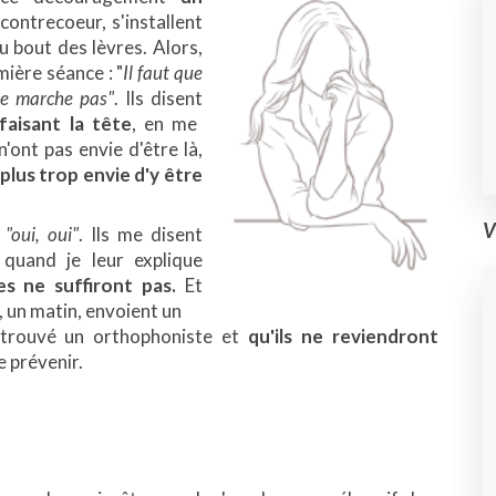
 contrecoeur, s'installent
 bout des lèvres. Alors,
mière séance : "
Il faut que
 ne marche pas"
. Ils disent
faisant la tête
, en me
'ont pas envie d'être là,
plus trop envie d'y être
V
t
"oui, oui"
. Ils me disent
quand je leur explique
s ne suffiront pas.
Et
, un matin, envoient un
 trouvé un orthophoniste et
qu'ils ne reviendront
e prévenir.