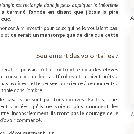
triangle est rectangle donc je peux appliquer le théorème
a terminé l'année en disant que j'étais la pire
A
s eue.
renoncer à m'investir pour ceux qui ne le voulaient pas.
te et
ce serait un mensonge que de dire que cette
.
Seulement des volontaires ?
ibéral, je pensais n'être confrontée qu'à
des élèves
nt conscience de leurs difficultés et seraient prêts à
is pas avoir eu cette pensée conscience à ce moment-là
à, tapie dans l'ombre.
le cas.
Ils ne sont pas tous motivés. Parfois, leurs
ment ancrées qu'
ils ne voient plus comment les
utre. Inconsciemment,
ils n'ont pas le courage de le
T
nt d'avoir commencé.
à ce découragement
un