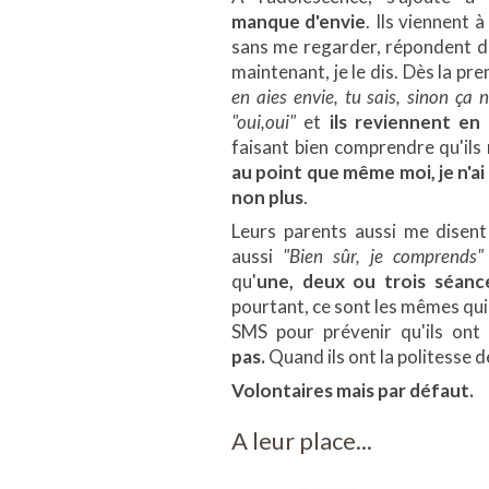
manque d'envie
. Ils viennent à
sans me regarder, répondent du
maintenant, je le dis. Dès la pre
en aies envie, tu sais, sinon ça
"oui,oui"
et
ils reviennent en 
faisant bien comprendre qu'ils n
au point que même moi, je n'ai 
non plus
.
Leurs parents aussi me disen
aussi
"Bien sûr, je comprends"
qu'
une, deux ou trois séance
pourtant, ce sont les mêmes qui
SMS pour prévenir qu'ils ont
pas.
Quand ils ont la politesse d
Volontaires mais par défaut.
A leur place...