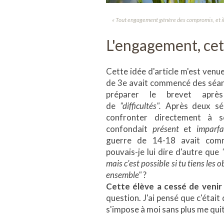
« Tout engagement génère des compromis, et il
L'engagement, cet
Cette idée d'article m'est venue
de 3e avait commencé des séanc
préparer le brevet après
de
"difficultés".
Après deux séa
confronter directement à se
confondait
présent
et
imparfa
guerre de 14-18 avait com
pouvais-je lui dire d'autre que
mais c'est possible si tu tiens les o
ensemble"
?
Cette élève a cessé de venir
question. J'ai pensé que c'était
s'impose à moi sans plus me qui