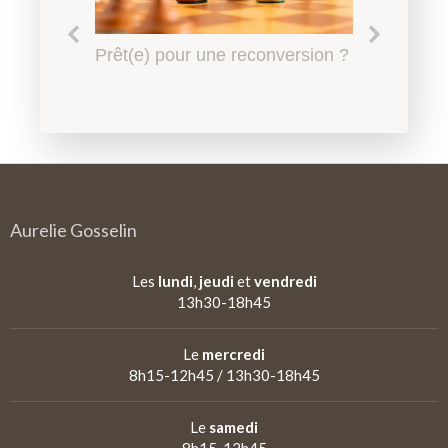
Le harcèlement scolaire à
Prêt(e) pour une reconversion ?
Quel accompagnement en
Qu'est-ce qu'un
l'Education Nationale, l'affaire
psychopédagogie ?
psychopédagogue ?
de tous
Aurelie Gosselin
Les
lundi
,
jeudi
et
vendredi
13h30-18h45
Le
mercredi
8h15-12h45 / 13h30-18h45
Le
samedi
8h15-12h45