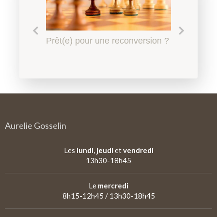
Le harcèlement scolaire à
Prêt(e) pour une reconversion ?
Quel accompagnement en
Qu'est-ce qu'un
l'Education Nationale, l'affaire
psychopédagogie ?
psychopédagogue ?
de tous
Aurelie Gosselin
Les
lundi
,
jeudi
et
vendredi
13h30-18h45
Le
mercredi
8h15-12h45 / 13h30-18h45