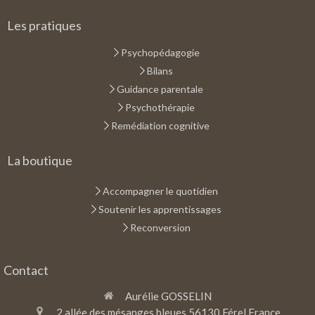
Les pratiques
Psychopédagogie
Bilans
Guidance parentale
Psychothérapie
Remédiation cognitive
La boutique
Accompagner le quotidien
Soutenir les apprentissages
Reconversion
Contact
Aurélie GOSSELIN
2 allée des mésanges bleues
56130
Férel
France