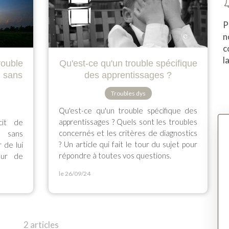
P
n
c
l
rouble
Qu'est-ce qu'un trouble spécifique
u sans
des apprentissages ?
Troubles dys
Qu'est-ce qu'un trouble spécifique des
apprentissages ? Quels sont les troubles
cit de
concernés et les critères de diagnostics
 sans
? Un article qui fait le tour du sujet pour
 de lui
répondre à toutes vos questions.
œur de
le 26/09/24
2 articles