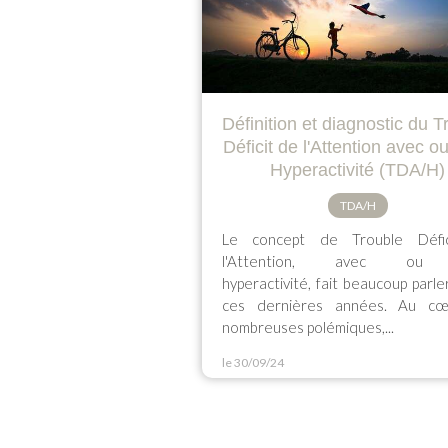
Définition et diagnostic du T
Déficit de l'Attention avec o
Hyperactivité (TDA/H)
TDA/H
Le concept de Trouble Défi
l'Attention, avec ou
hyperactivité, fait beaucoup parler
ces dernières années. Au c
nombreuses polémiques,...
le 30/09/24