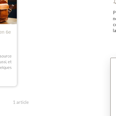
P
n
c
l
en 6e
source
ussi, et
uelques
1 article