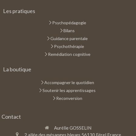
Les pratiques
Psychopédagogie
Bilans
Guidance parentale
Psychothérapie
Remédiation cognitive
La boutique
Accompagner le quotidien
Soutenir les apprentissages
Reconversion
Contact
Aurélie GOSSELIN
2 allée des mésanges bleues
56130
Férel
France