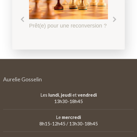
Le harcèlement scolaire à
Prêt(e) pour une reconversion ?
Quel accompagnement en
Qu'est-ce qu'un
l'Education Nationale, l'affaire
psychopédagogie ?
psychopédagogue ?
de tous
Aurelie Gosselin
Les
lundi
,
jeudi
et
vendredi
13h30-18h45
Le
mercredi
8h15-12h45 / 13h30-18h45