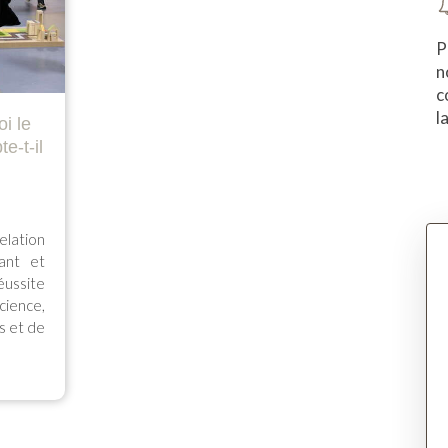
P
n
c
l
i le
e-t-il
elation
nant et
éussite
cience,
s et de