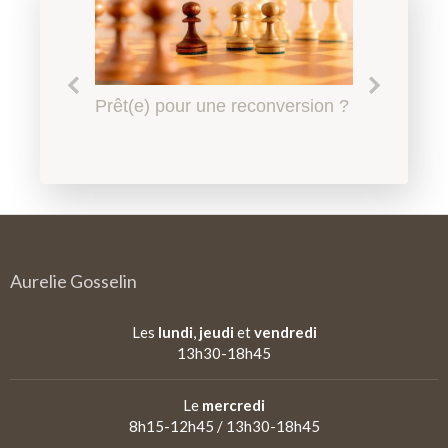
Le harcèlement scolaire à
Prêt(e) pour une reconversion ?
Quel accompagnement en
Qu'est-ce qu'un
l'Education Nationale, l'affaire
psychopédagogie ?
psychopédagogue ?
de tous
Aurelie Gosselin
Les
lundi
,
jeudi
et
vendredi
13h30-18h45
Le
mercredi
8h15-12h45 / 13h30-18h45