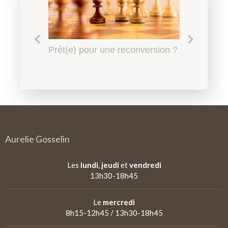
Le harcèlement scolaire à
Prêt(e) pour une reconversion ?
Quel accompagnement en
Qu'est-ce qu'un
l'Education Nationale, l'affaire
psychopédagogie ?
psychopédagogue ?
de tous
Aurelie Gosselin
Les
lundi
,
jeudi
et
vendredi
13h30-18h45
Le
mercredi
8h15-12h45 / 13h30-18h45