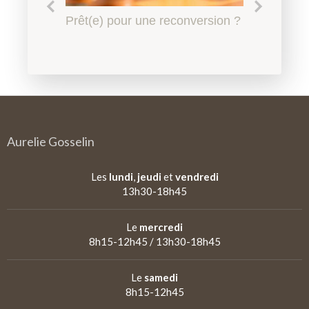
Le harcèlement scolaire à
Prêt(e) pour une reconversion ?
Quel accompagnement en
Qu'est-ce qu'un
l'Education Nationale, l'affaire
psychopédagogie ?
psychopédagogue ?
de tous
Aurelie Gosselin
Les
lundi
,
jeudi
et
vendredi
13h30-18h45
Le
mercredi
8h15-12h45 / 13h30-18h45
Le
samedi
8h15-12h45