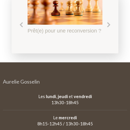
Le harcèlement scolaire à
Prêt(e) pour une reconversion ?
Quel accompagnement en
Qu'est-ce qu'un
l'Education Nationale, l'affaire
psychopédagogie ?
psychopédagogue ?
de tous
Aurelie Gosselin
Les
lundi
,
jeudi
et
vendredi
13h30-18h45
Le
mercredi
8h15-12h45 / 13h30-18h45