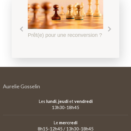
Le harcèlement scolaire à
Prêt(e) pour une reconversion ?
Quel accompagnement en
Qu'est-ce qu'un
l'Education Nationale, l'affaire
psychopédagogie ?
psychopédagogue ?
de tous
Aurelie Gosselin
Les
lundi
,
jeudi
et
vendredi
13h30-18h45
Le
mercredi
8h15-12h45 / 13h30-18h45