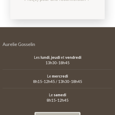
l'Education Nationale, l'affaire
psychopédagogie ?
psychopédagogue ?
de tous
Aurelie Gosselin
Les
lundi
,
jeudi
et
vendredi
13h30-18h45
Le
mercredi
8h15-12h45 / 13h30-18h45
Le
samedi
8h15-12h45