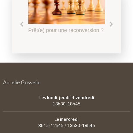
Le harcèlement scolaire à
Prêt(e) pour une reconversion ?
Quel accompagnement en
Qu'est-ce qu'un
l'Education Nationale, l'affaire
psychopédagogie ?
psychopédagogue ?
de tous
Aurelie Gosselin
Les
lundi
,
jeudi
et
vendredi
13h30-18h45
Le
mercredi
8h15-12h45 / 13h30-18h45