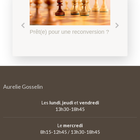
Le harcèlement scolaire à
Prêt(e) pour une reconversion ?
Quel accompagnement en
Qu'est-ce qu'un
l'Education Nationale, l'affaire
psychopédagogie ?
psychopédagogue ?
de tous
Aurelie Gosselin
Les
lundi
,
jeudi
et
vendredi
13h30-18h45
Le
mercredi
8h15-12h45 / 13h30-18h45