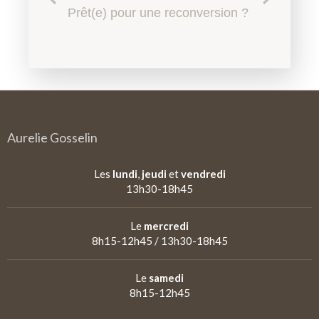
Le harcèlement scolaire à
Prêt(e) pour une reconversion ?
Quel accompagnement en
Qu'est-ce qu'un
l'Education Nationale, l'affaire
psychopédagogie ?
psychopédagogue ?
de tous
Aurelie Gosselin
Les
lundi
,
jeudi
et
vendredi
13h30-18h45
Le
mercredi
8h15-12h45 / 13h30-18h45
Le
samedi
8h15-12h45