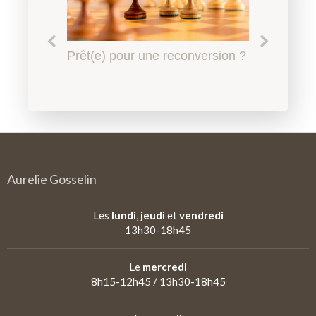
Le harcèlement scolaire à
Prêt(e) pour une reconversion ?
Quel accompagnement en
Qu'est-ce qu'un
l'Education Nationale, l'affaire
psychopédagogie ?
psychopédagogue ?
de tous
Aurelie Gosselin
Les
lundi
,
jeudi
et
vendredi
13h30-18h45
Le
mercredi
8h15-12h45 / 13h30-18h45