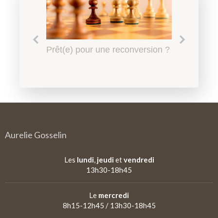
Le harcèlement scolaire à
Prêt(e) pour une reconversion ?
Quel accompagnement en
Qu'est-ce qu'un
l'Education Nationale, l'affaire
psychopédagogie ?
psychopédagogue ?
de tous
Aurelie Gosselin
Les
lundi
,
jeudi
et
vendredi
13h30-18h45
Le
mercredi
8h15-12h45 / 13h30-18h45